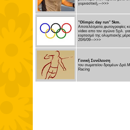
γυμναστική,--->>>
"Olimpic day run" 5km.
Αποτελέσματα,φωτογραφίες κα
video απο τον αγώνα 5χιλ. για
εορτασμό της ολυμπιακής μέρ
20/6/09--->>>
Γενική Συνέλευση
του σωματείου δρομέων Δρό.Μ
Racing