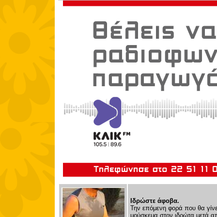
Ιδρώστε άφοβα.
Την επόμενη φορά που θα γίνε
μούσκεμα στον ιδρώτα μετά α